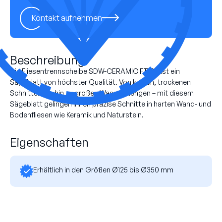
Kontakt aufnehmen
Beschreibung
Die Fliesentrennscheibe SDW-CERAMIC FT100 ist ein
Sägeblatt von höchster Qualität. Von kurzen, trockenen
Schnitten bis hin zu großen Wassermengen – mit diesem
Sägeblatt gelingen Ihnen präzise Schnitte in harten Wand- und
Bodenfliesen wie Keramik und Naturstein.
Eigenschaften
Erhältlich in den Größen Ø125 bis Ø350 mm