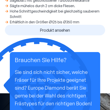
Sägeblatt mit geschlossener Turboschneidkante
Sägte mühelos durch 2 cm dicke Fliesen.
Hohe Schnittgeschwindigkeit bei gleichzeitig sauberem
Schnitt
Erhältlich in den Größen Ø125 bis Ø350 mm
Produkt ansehen
Brauchen Sie Hilfe?
Sie sind sich nicht sicher, welche
Fräser für Ihre Projekte geeignet
sind? Europe Diamond berät Sie
gerne bei der Wahl des richtigen
Frästypes für den richtigen Boden!