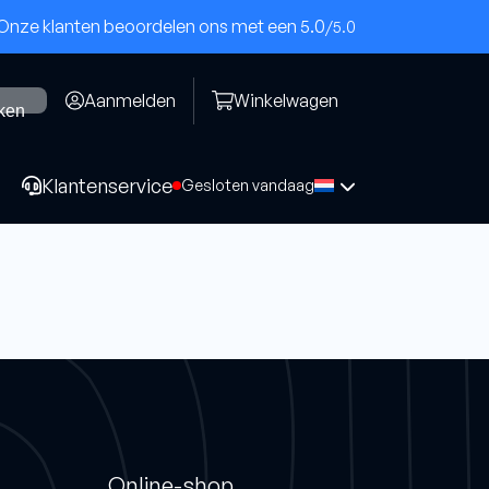
Onze klanten beoordelen ons met een 5.0
/5.0
Aanmelden
Winkelwagen
ken
Klantenservice
Gesloten vandaag
Komschijven
Beton
Epoxy(PKD)
Steen/cementdek
Online-shop