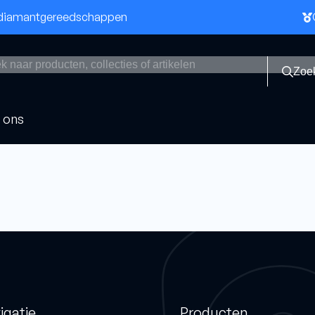
n diamantgereedschappen
Zoe
 ons
bladen
Boren
Asfaltboren
Dikwandige boren
beton
Dozenboren
igatie
Producten