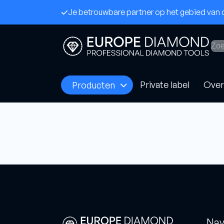
Je betrouwbare partner op het gebied va
Private label
Over
Producten
Frezen
Zaag
Allround zandcement
Asfalt
Harde vloeren
Beton
Extreem harde vloeren
Vers 
Nav