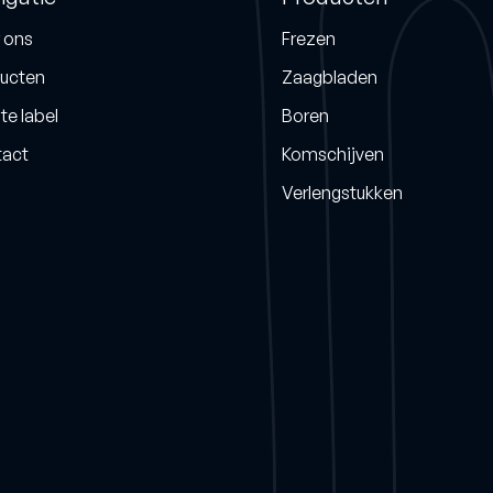
 ons
Frezen
iek/natuursteen
Droogboren
ucten
Zaagbladen
e
Dunwandige boren
te label
Boren
act
Komschijven
Verlengstukken
Heb je advies nodig?
Bjorn helpt je graag.