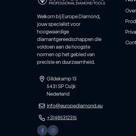
Over
Fermacell
Keram
Welkom bij Europe Diamond,
Prod
jouw specialist voor
Resqu
hoogwaardige
Priva
diamantgereedschappen die
Verlengstukken
Cont
voldoen aan de hoogste
normen op het gebied van
Verlengstuk ½-duims
precisie en duurzaamheid.
Verlengstuk 11/4 UNC
Gildekamp 13
5431 SP Cuijk
Nederland
info@europediamond.eu
+31485312315