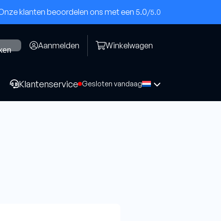
Onze klanten beoordelen ons met een 5.0
/5.0
Aanmelden
Winkelwagen
ken
Klantenservice
Gesloten vandaag
Komschijven
Beton
Epoxy(PKD)
Steen/cementdek