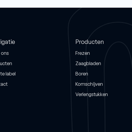
igatie
Producten
 ons
Frezen
ucten
Zaagbladen
te label
Boren
act
Komschijven
Verlengstukken