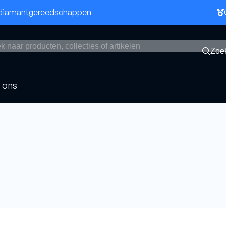
n diamantgereedschappen
Zoe
 ons
bladen
Boren
Asfaltboren
Dikwandige boren
beton
Dozenboren