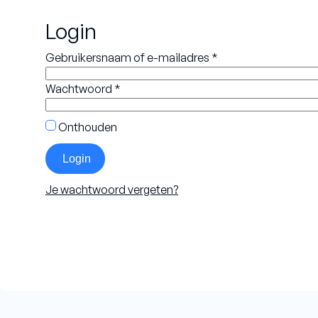
Login
Fermacell
Keram
Vereist
Gebruikersnaam of e-mailadres
*
Resqu
Vereist
Wachtwoord
*
Verlengstukken
Onthouden
Verlengstuk ½-duims
Login
Verlengstuk 11/4 UNC
Je wachtwoord vergeten?