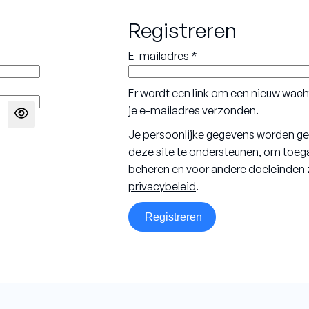
Registreren
iek/natuursteen
Droogboren
Vereist
E-mailadres
*
e
Dunwandige boren
Er wordt een link om een nieuw wacht
je e-mailadres verzonden.
Je persoonlijke gegevens worden geb
deze site te ondersteunen, om toega
beheren en voor andere doeleinden 
privacybeleid
.
Registreren
Heb je advies nodig?
Bjorn helpt je graag.