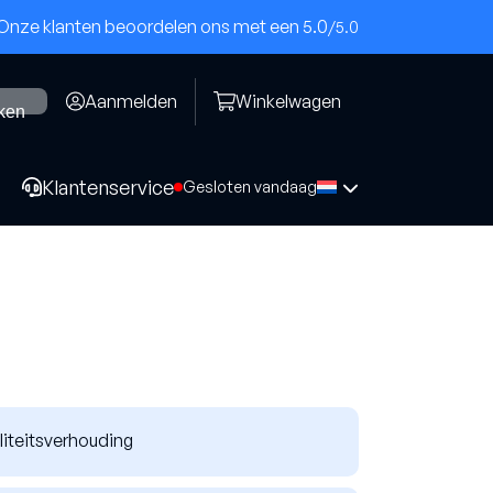
Onze klanten beoordelen ons met een 5.0
/5.0
Aanmelden
Winkelwagen
ken
Klantenservice
Gesloten vandaag
Komschijven
Beton
Epoxy(PKD)
liteitsverhouding
Steen/cementdek