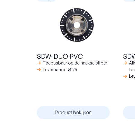
SDW
SDW-DUO PVC
Al
Toepasbaar op de haakse slijper
to
Leverbaar in Ø125
Le
Product bekijken