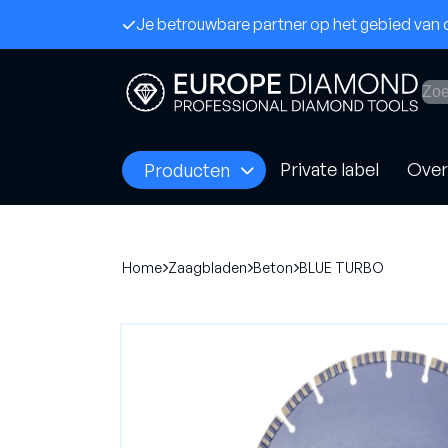
Je betrouwbare partner op het gebied va
Private label
Over
Producten
Home
Zaagbladen
Beton
BLUE TURBO
Frezen
Zaag
Allround zandcement
Asfalt
Harde vloeren
Beton
Extreem harde vloeren
Vers 