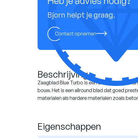
Heb je advies nodig?
Bjorn helpt je graag.
Contact opnemen
Beschrijving
Zaagblad Blue Turbo is een universeel diama
bouw. Het is een allround blad dat goed prest
materialen als hardere materialen zoals beto
Eigenschappen