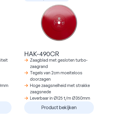
HAK-490CR
teit
Zaagblad met gesloten turbo-
zaagrand
Tegels van 2cm moeiteloos
doorzagen
50mm
Hoge zaagsnelheid met strakke
zaagsnede
Leverbaar in Ø125 t/m Ø350mm
Product bekijken