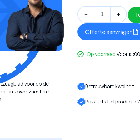
T
BLUE
TURBO
Offerte aanvragen
aantal
Op voorraad
Voor 15:00
ntzaagblad voor op de
Betrouwbare kwaliteit!
eert in zowel zachtere
n.
Private Label productie