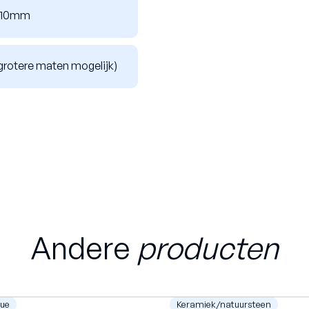
n 10mm
rotere maten mogelijk)
Andere
producten
ue
Keramiek/natuursteen