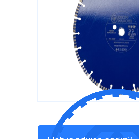
Fermacell
Keram
Resqu
Verlengstukken
Verlengstuk ½-duims
Verlengstuk 11/4 UNC