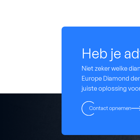
Heb je ad
Niet zeker welke di
Europe Diamond denk
juiste oplossing voor
Contact opnemen