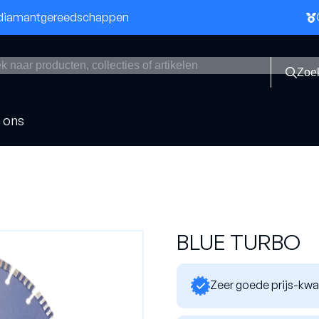
n diamantgereedschappen
Zoe
 ons
bladen
Boren
BLUE TURBO
Asfaltboren
Dikwandige boren
Zeer goede prijs-kwa
beton
Dozenboren