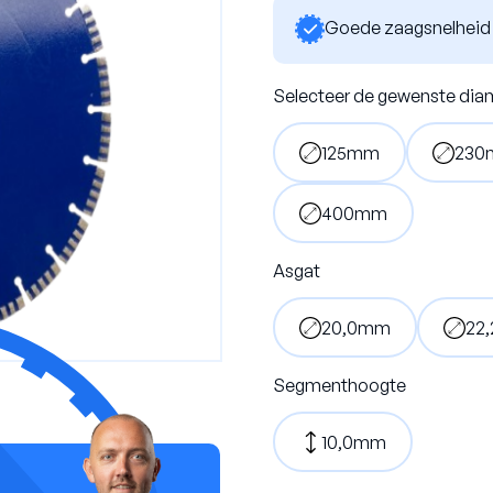
Goede zaagsnelheid
iek/natuursteen
Droogboren
e
Dunwandige boren
Selecteer de gewenste dia
125mm
230
400mm
Asgat
20,0mm
22
Heb je advies nodig?
Segmenthoogte
Bjorn helpt je graag.
10,0mm