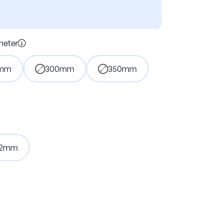
Vacuumbrazed
meter
mm
300mm
350mm
,2mm
Contact opnemen