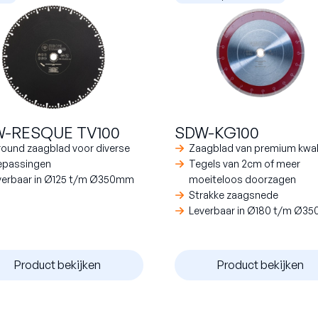
-RESQUE TV100
SDW-KG100
lround zaagblad voor diverse
Zaagblad van premium kwali
epassingen
Tegels van 2cm of meer
verbaar in Ø125 t/m Ø350mm
moeiteloos doorzagen
Strakke zaagsnede
Leverbaar in Ø180 t/m Ø3
Product bekijken
Product bekijken