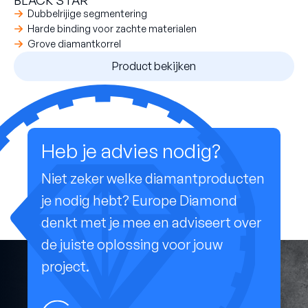
Dubbelrijige segmentering
Harde binding voor zachte materialen
Grove diamantkorrel
Product bekijken
Heb je advies nodig?
Niet zeker welke diamantproducten
je nodig hebt? Europe Diamond
denkt met je mee en adviseert over
de juiste oplossing voor jouw
project.