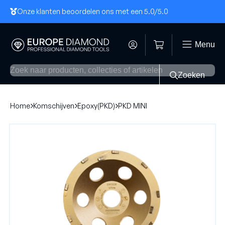
Onze klanten beoordelen ons met een 5.0
/5.0
Menu
Zoeken
Home
Komschijven
Epoxy(PKD)
PKD MINI